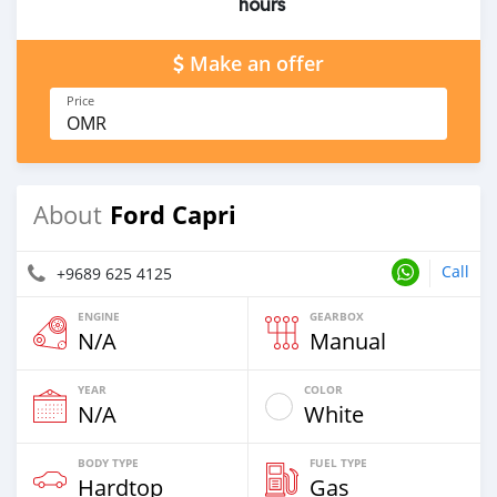
hours
Make an offer
Price
OMR
Ford Capri
About
Call
+9689 625 4125
ENGINE
GEARBOX
N/A
Manual
YEAR
COLOR
N/A
White
BODY TYPE
FUEL TYPE
Hardtop
Gas