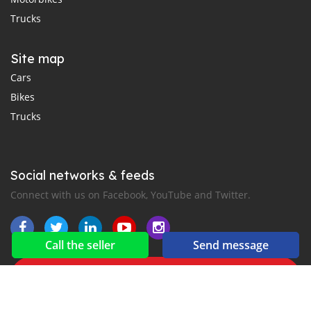
Trucks
Site map
Cars
Bikes
Trucks
Social networks & feeds
Connect with us on Facebook, YouTube and Twitter.
Call the seller
Send message
New car notification
for E-Mail or SMS alerts