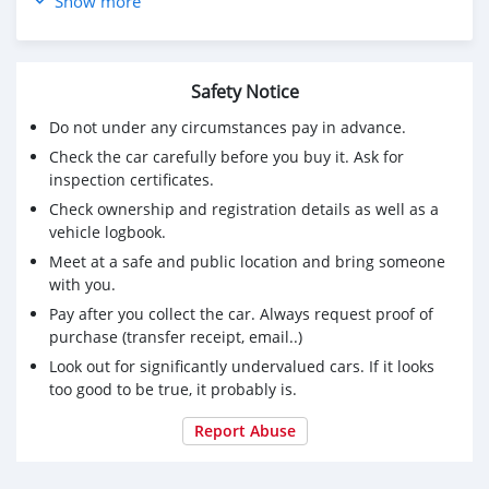
Show more
اللون الداخلـــي : أسود
تفاصيل اخرى
صلاحية المركبة (التامين): سنه كامله
Safety Notice
نوع التاميــن : طرف ثالث
حدود التاميـن : عمان والإمارات
Do not under any circumstances pay in advance.
نوع المسجــــل : شاشه وكاله
Check the car carefully before you buy it. Ask for
الصيانـــــة (السيرفس) : جراج درجه اولى
inspection certificates.
جهة اصدار المركبــــــــة : ألمانيا
Check ownership and registration details as well as a
مكان تواجــد المركبة : المعبيلة
vehicle logbook.
حالة المركبة : ممتازه والحمد لله
Meet at a safe and public location and bring someone
ملاحظات اخرى
with you.
كراسي جلد
Pay after you collect the car. Always request proof of
تبريد وتسخين مقاعد
purchase (transfer receipt, email..)
تشغيل بالبصمة
Look out for significantly undervalued cars. If it looks
منفذ AUS + منفذ USB
too good to be true, it probably is.
اطارات جديدة ضمان سنة
بطاريه جديده ضمان سنة
Report Abuse
تم تغير جميع الاويلات وسرفس كامل
للتواصل 78909107