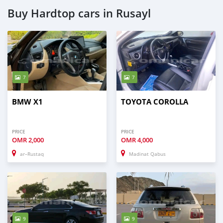
Buy Hardtop cars in Rusayl
7
7
BMW X1
TOYOTA COROLLA
PRICE
PRICE
OMR
2,000
OMR
4,000
ar–Rustaq
Madinat Qabus
9
9