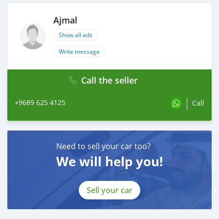
Ajmal
Show all ads
Write message
Call the seller
+9689 625 4125
Call
Need to sell your car too?
We will help you!
Sell your car