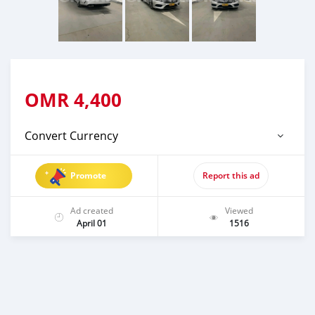
OMR
4,400
Convert Currency
Promote
Report this ad
Ad created
Viewed
April 01
1516