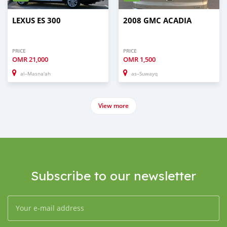
LEXUS ES 300
2008 GMC ACADIA
PRICE
PRICE
OMR
21,000
OMR
1,500
al–Masna'ah
as–Suwayq
View more
Subscribe to our newsletter