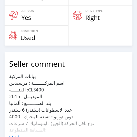
AIR CON
DRIVE TYPE
Yes
Right
CONDITION
Used
Seller comment
بيانات المركبة
اسم المركبــــــــة : مرسيدس
الفئــــــة :CLS400
الموديـــل : 2015
بلد الصنــــــــع : ألمانيا
عدد الاسطوانات (سلندر) 6 سلندر
سعة المحرك : 4000cc توين توربو
نوع ناقل الحركة (الجير) : اوتوماتيك 7 سرعات
المسافة المقطوعة:
اللون الخارجــي :فضي