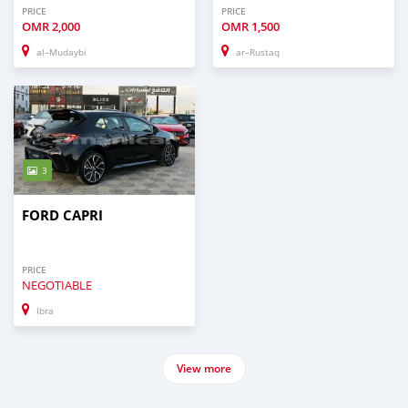
PRICE
PRICE
OMR
2,000
OMR
1,500
al–Mudaybi
ar–Rustaq
3
FORD CAPRI
PRICE
NEGOTIABLE
Ibra
View more